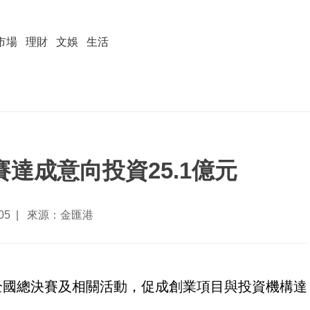
市場
理財
文娛
生活
達成意向投資25.1億元
0-05 | 來源：金匯港
全國總決賽及相關活動，促成創業項目與投資機構達