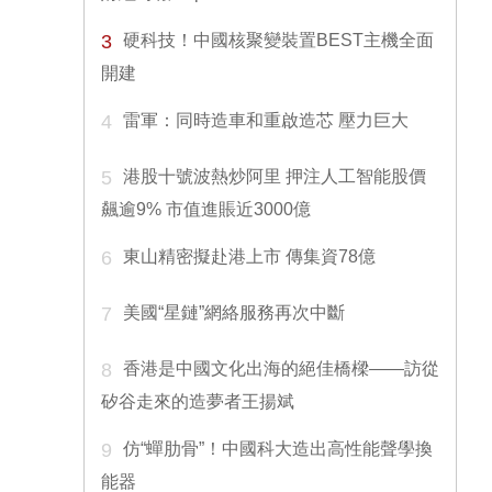
3
硬科技！中國核聚變裝置BEST主機全面
開建
4
雷軍：同時造車和重啟造芯 壓力巨大
5
港股十號波熱炒阿里 押注人工智能股價
飆逾9% 市值進賬近3000億
6
東山精密擬赴港上市 傳集資78億
7
美國“星鏈”網絡服務再次中斷
8
香港是中國文化出海的絕佳橋樑——訪從
矽谷走來的造夢者王揚斌
9
仿“蟬肋骨”！中國科大造出高性能聲學換
能器