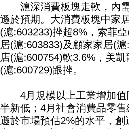
滬深消費板塊走軟，內需
遜於預期。大消費板塊中家
(滬:603233)挫超8%，索菲亞
居(滬:603833)及顧家家居(滬
店(滬:600754)軟3.6%，美
(滬:600729)跟挫。
4月規模以上工業增加值同
半新低；4月社會消費品零售
遜於市場預估2%的水平，創